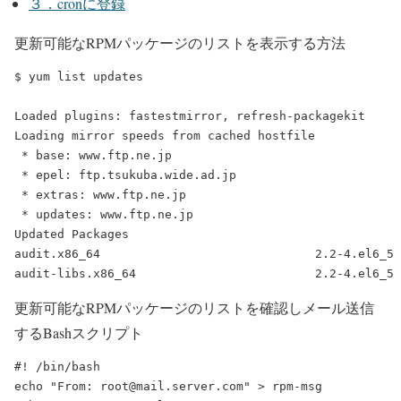
３．cronに登録
更新可能なRPMパッケージのリストを表示する方法
$ yum list updates

Loaded plugins: fastestmirror, refresh-packagekit

Loading mirror speeds from cached hostfile

 * base: www.ftp.ne.jp

 * epel: ftp.tsukuba.wide.ad.jp

 * extras: www.ftp.ne.jp

 * updates: www.ftp.ne.jp

Updated Packages

audit.x86_64                              2.2-4.el6_5 
更新可能なRPMパッケージのリストを確認しメール送信
するBashスクリプト
#! /bin/bash

echo "From: root@mail.server.com" > rpm-msg
