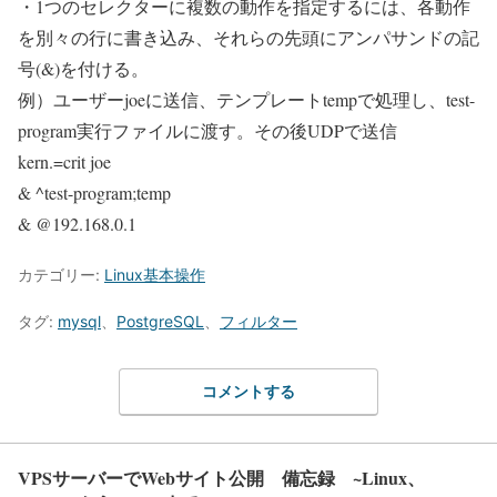
・1つのセレクターに複数の動作を指定するには、各動作
を別々の行に書き込み、それらの先頭にアンパサンドの記
号(&)を付ける。
例）ユーザーjoeに送信、テンプレートtempで処理し、test-
program実行ファイルに渡す。その後UDPで送信
kern.=crit joe
& ^test-program;temp
& @192.168.0.1
カテゴリー:
Linux基本操作
タグ:
mysql
、
PostgreSQL
、
フィルター
コメントする
VPSサーバーでWebサイト公開 備忘録 ~Linux、