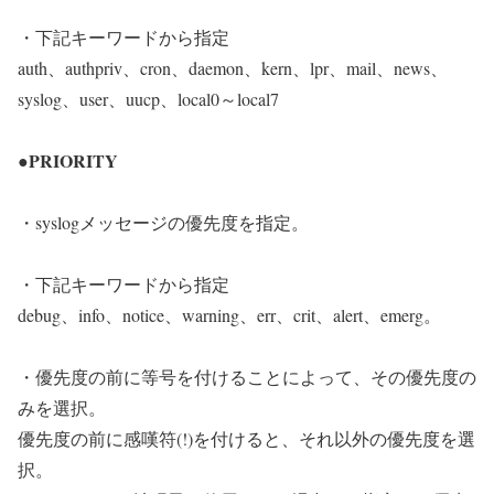
・下記キーワードから指定
auth、authpriv、cron、daemon、kern、lpr、mail、news、
syslog、user、uucp、local0～local7
●PRIORITY
・syslogメッセージの優先度を指定。
・下記キーワードから指定
debug、info、notice、warning、err、crit、alert、emerg。
・優先度の前に等号を付けることによって、その優先度の
みを選択。
優先度の前に感嘆符(!)を付けると、それ以外の優先度を選
択。