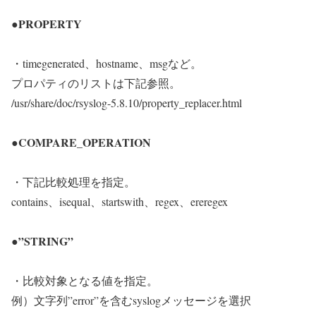
●PROPERTY
・timegenerated、hostname、msgなど。
プロパティのリストは下記参照。
/usr/share/doc/rsyslog-5.8.10/property_replacer.html
●COMPARE_OPERATION
・下記比較処理を指定。
contains、isequal、startswith、regex、ereregex
●”STRING”
・比較対象となる値を指定。
例）文字列”error”を含むsyslogメッセージを選択