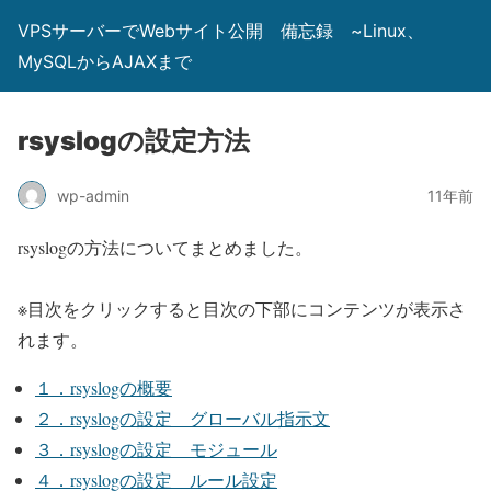
VPSサーバーでWebサイト公開 備忘録 ~Linux、
MySQLからAJAXまで
rsyslogの設定方法
wp-admin
11年前
rsyslogの方法についてまとめました。
※目次をクリックすると目次の下部にコンテンツが表示さ
れます。
１．rsyslogの概要
２．rsyslogの設定 グローバル指示文
３．rsyslogの設定 モジュール
４．rsyslogの設定 ルール設定