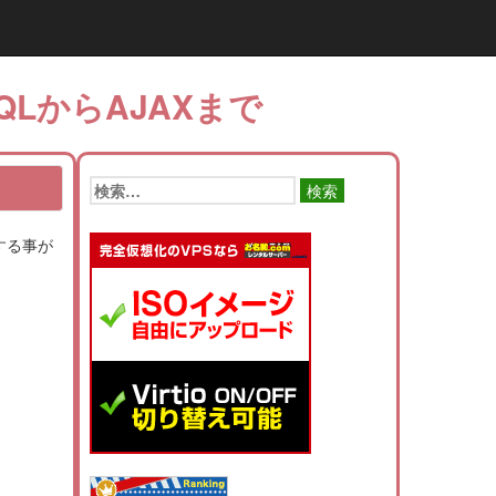
QLからAJAXまで
検
索:
定する事が