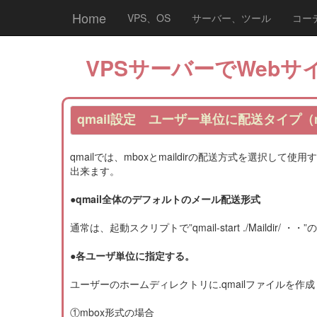
Home
VPS、OS
サーバー、ツール
コー
VPSサーバーでWebサイ
qmail設定 ユーザー単位に配送タイプ（mb
qmailでは、mboxとmaildirの配送方式を選択し
出来ます。
●qmail全体のデフォルトのメール配送形式
通常は、起動スクリプトで”qmail-start ./Maildir
●各ユーザ単位に指定する。
ユーザーのホームディレクトリに.qmailファイルを作
①mbox形式の場合