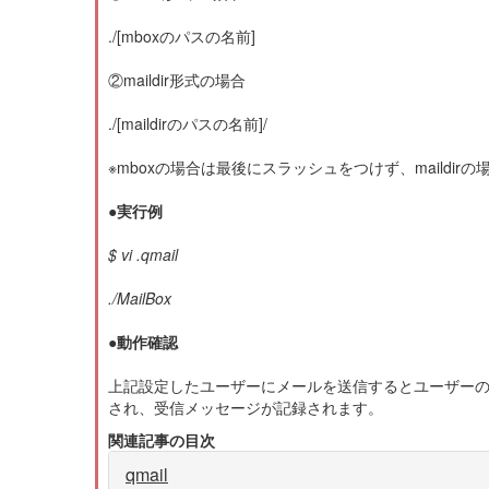
./[mboxのパスの名前]
②maildir形式の場合
./[maildirのパスの名前]/
※mboxの場合は最後にスラッシュをつけず、maildi
●実行例
$ vi .qmail
./MailBox
●動作確認
上記設定したユーザーにメールを送信するとユーザーのホー
され、受信メッセージが記録されます。
関連記事の目次
qmail