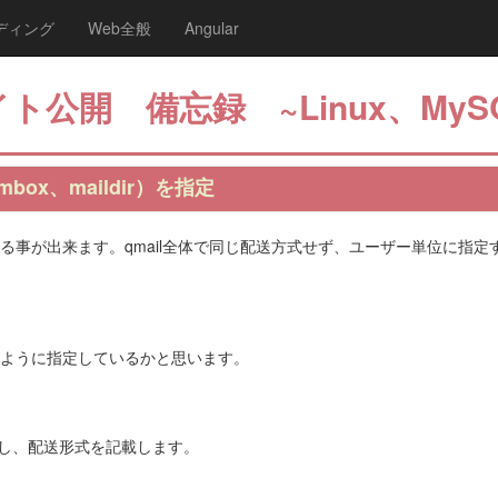
ディング
Web全般
Angular
ト公開 備忘録 ~Linux、MyS
ox、maildir）を指定
て使用する事が出来ます。qmail全体で同じ配送方式せず、ユーザー単位に指
/ ・・”のように指定しているかと思います。
成し、配送形式を記載します。