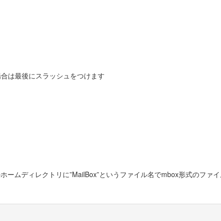
rの場合は最後にスラッシュをつけます
ムディレクトリに”MailBox”というファイル名でmbox形式のファ