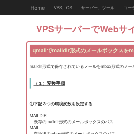
Home
VPS、OS
サーバー、ツール
コー
VPSサーバーでWebサイ
qmailでmaildir形式のメールボックス
maildir形式で保存されているメールをmbox形式の
（１）変換手順
①下記３つの環境変数を設定する
MAILDIR
既存のmaildir形式のメールボックスのパス
MAIL
変換後のmbox形式のメールボックスのパス