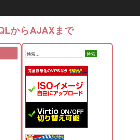
QLからAJAXまで
検
索: