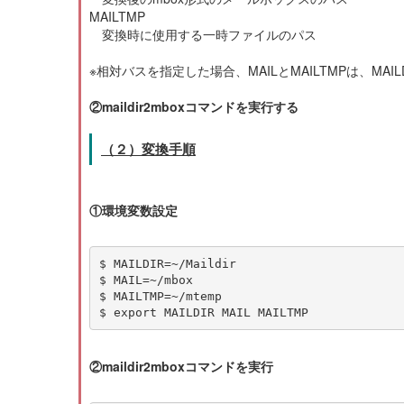
MAILTMP
変換時に使用する一時ファイルのパス
※相対バスを指定した場合、MAILとMAILTMPは、M
②maildir2mboxコマンドを実行する
（２）変換手順
①環境変数設定
$ MAILDIR=~/Maildir

$ MAIL=~/mbox

$ MAILTMP=~/mtemp

②maildir2mboxコマンドを実行