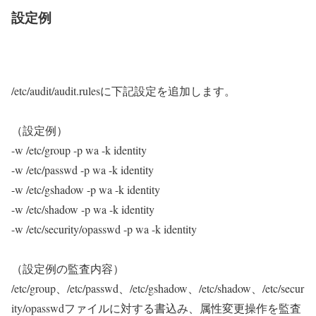
設定例
/etc/audit/audit.rulesに下記設定を追加します。
（設定例）
-w /etc/group -p wa -k identity
-w /etc/passwd -p wa -k identity
-w /etc/gshadow -p wa -k identity
-w /etc/shadow -p wa -k identity
-w /etc/security/opasswd -p wa -k identity
（設定例の監査内容）
/etc/group、/etc/passwd、/etc/gshadow、/etc/shadow、/etc/secur
ity/opasswdファイルに対する書込み、属性変更操作を監査