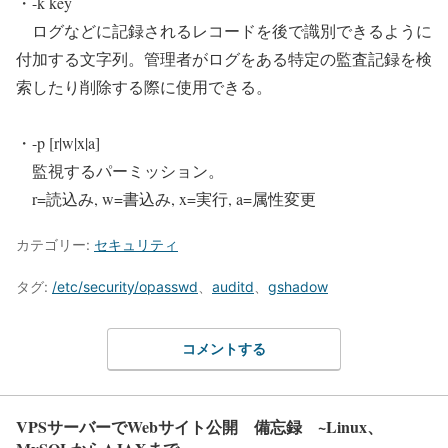
・-k key
ログなどに記録されるレコードを後で識別できるように
付加する文字列。管理者がログをある特定の監査記録を検
索したり削除する際に使用できる。
・-p [r|w|x|a]
監視するパーミッション。
r=読込み, w=書込み, x=実行, a=属性変更
カテゴリー:
セキュリティ
タグ:
/etc/security/opasswd
、
auditd
、
gshadow
コメントする
VPSサーバーでWebサイト公開 備忘録 ~Linux、