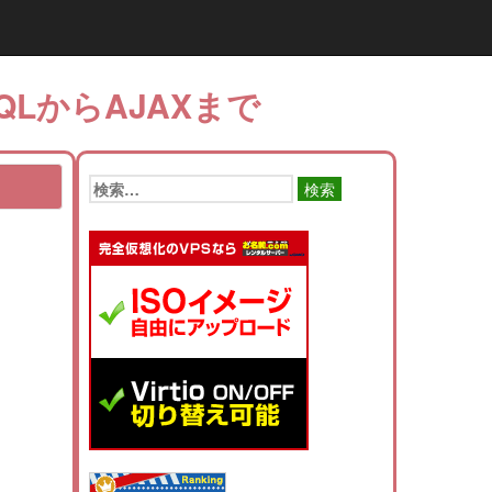
QLからAJAXまで
検
索: