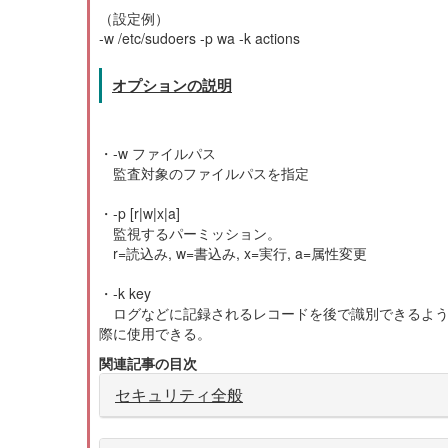
（設定例）
-w /etc/sudoers -p wa -k actions
オプションの説明
・-w ファイルパス
監査対象のファイルパスを指定
・-p [r|w|x|a]
監視するパーミッション。
r=読込み, w=書込み, x=実行, a=属性変更
・-k key
ログなどに記録されるレコードを後で識別できるよう
際に使用できる。
関連記事の目次
セキュリティ全般