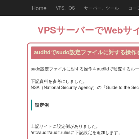
Home
VPS、OS
サーバー、ツール
コー
VPSサーバーでWebサイ
auditdでsudo設定ファイルに対する操
sudo設定ファイルに対する操作をauditdで監査する
下記資料を参考にしました。
NSA（National Security Agency）の『Guide to the Secure
設定例
上記サイトに設定例がありました。
/etc/audit/audit.rulesに下記設定を追加します。