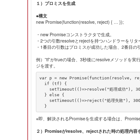
１）プロミスを生成
●構文
new Promise(function(resolve, reject) { … });
・new Promiseコンストラクタで生成。
・2つの引数resolveとrejectを持つハンドラーをリ
・1番目の引数はプロミスが成功した場合、2番目の
例）”tf”がtrueの場合、3秒後にresolveメソッ
ジを渡す。
var p = new Promise(function(resolve, rej
  if (tf) {

    setTimeout(()=>resolve("処理成功"), 30
  } else {

    setTimeout(()=>reject("処理失敗"), 300
※即、解決されるPromiseを生成する場合は、Promise
２）Promiseがresolve、rejectされた時の処理内