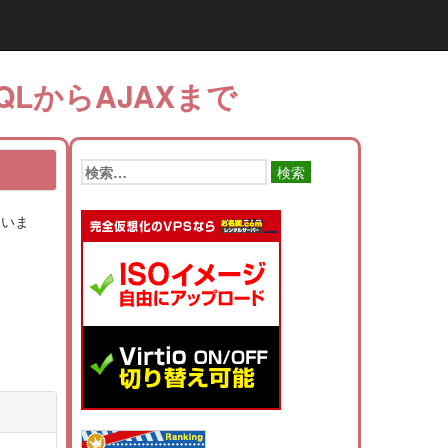
QLからAJAXまで
検
索:
まいま