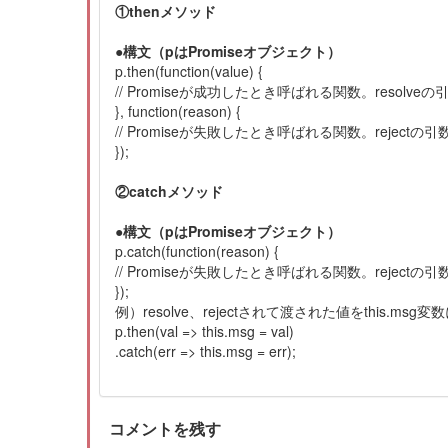
①thenメソッド
●構文（pはPromiseオブジェクト）
p.then(function(value) {
// Promiseが成功したとき呼ばれる関数。resolv
}, function(reason) {
// Promiseが失敗したとき呼ばれる関数。reject
});
②catchメソッド
●構文（pはPromiseオブジェクト）
p.catch(function(reason) {
// Promiseが失敗したとき呼ばれる関数。reject
});
例）resolve、rejectされて渡された値をthis.msg変
p.then(val => this.msg = val)
.catch(err => this.msg = err);
コメントを残す