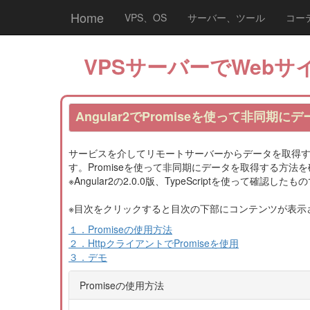
Home
VPS、OS
サーバー、ツール
コー
VPSサーバーでWebサイ
Angular2でPromiseを使って非同期に
サービスを介してリモートサーバーからデータを取得
す。Promiseを使って非同期にデータを取得する方
※Angular2の2.0.0版、TypeScriptを使って確認した
※目次をクリックすると目次の下部にコンテンツが表示
１．Promiseの使用方法
２．HttpクライアントでPromiseを使用
３．デモ
Promiseの使用方法