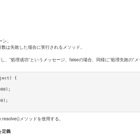
ターン。
引数は失敗した場合に実行されるメソッド。
ドを実行し、”処理成功”というメッセージ、falseの場合、同様に”処理失敗の”
ect) {

00);

0);

.resolve()メソッドを使用する。
容を定義