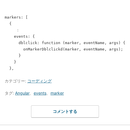
markers: [

  {

　　　：

    events: {

      dblclick: function (marker, eventName, args) {

        onMarkerDblclickd(marker, eventName, args);

      }

    }

カテゴリー:
コーディング
タグ:
Angular
、
events
、
marker
コメントする