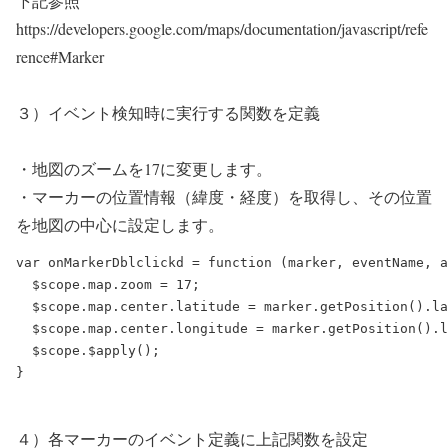
下記参照
https://developers.google.com/maps/documentation/javascript/refe
rence#Marker
３）イベント検知時に実行する関数を定義
・地図のズームを17に変更します。
・マーカーの位置情報（緯度・経度）を取得し、その位置
を地図の中心に設定します。
var onMarkerDblclickd = function (marker, eventName, a
  $scope.map.zoom = 17;

  $scope.map.center.latitude = marker.getPosition().la
  $scope.map.center.longitude = marker.getPosition().l
  $scope.$apply();

４）各マーカーのイベント定義に上記関数を設定