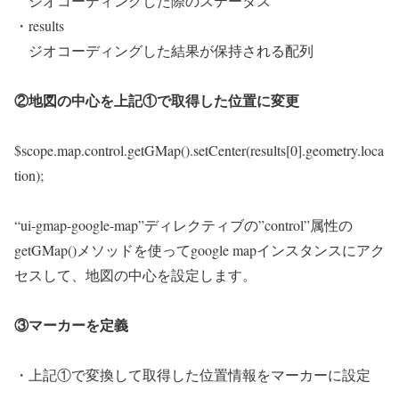
ジオコーディングした際のステータス
・results
ジオコーディングした結果が保持される配列
②地図の中心を上記①で取得した位置に変更
$scope.map.control.getGMap().setCenter(results[0].geometry.loca
tion);
“ui-gmap-google-map”ディレクティブの”control”属性の
getGMap()メソッドを使ってgoogle mapインスタンスにアク
セスして、地図の中心を設定します。
③マーカーを定義
・上記①で変換して取得した位置情報をマーカーに設定