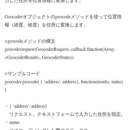
力した住所を位置情報に変換します。
Geocoderオブジェクトのgeocodeメソッドを使って位置情
報（緯度、経度）を住所に変換します。
○geocodeメソッドの構文
geocode(request:GeocoderRequest, callback:function(Array.
<GeocoderResult>, GeocoderStatus))
○サンプルコード
geocoder.geocode( { ‘address’: address}, function(results, status)
{
・{ ‘address’: address}
リクエスト。テキストフォームで入力した住所を指定。
・status