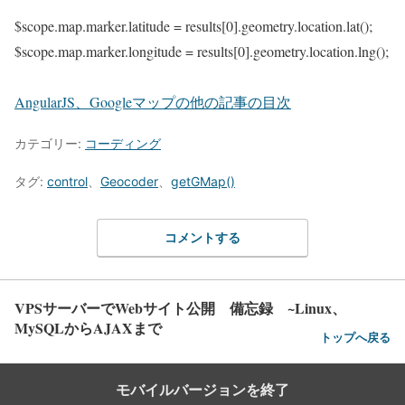
$scope.map.marker.latitude = results[0].geometry.location.lat();
$scope.map.marker.longitude = results[0].geometry.location.lng();
AngularJS、Googleマップの他の記事の目次
カテゴリー:
コーディング
タグ:
control
、
Geocoder
、
getGMap()
コメントする
VPSサーバーでWebサイト公開 備忘録 ~Linux、
MySQLからAJAXまで
トップへ戻る
モバイルバージョンを終了