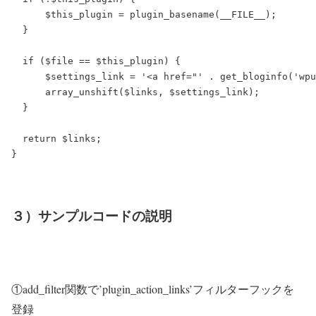
      $this_plugin = plugin_basename(__FILE__);

  }

  if ($file == $this_plugin) {

      $settings_link = '<a href="' . get_bloginfo('wp
      array_unshift($links, $settings_link);

  }

  return $links;

３）サンプルコードの説明
①add_filter関数で’plugin_action_links’フィルターフックを
登録