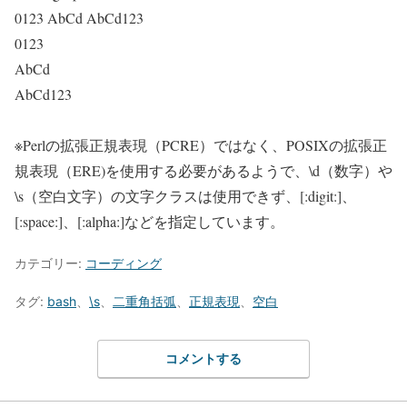
0123 AbCd AbCd123
0123
AbCd
AbCd123
※Perlの拡張正規表現（PCRE）ではなく、POSIXの拡張正
規表現（ERE)を使用する必要があるようで、\d（数字）や
\s（空白文字）の文字クラスは使用できず、[:digit:]、
[:space:]、[:alpha:]などを指定しています。
カテゴリー:
コーディング
タグ:
bash
、
\s
、
二重角括弧
、
正規表現
、
空白
コメントする