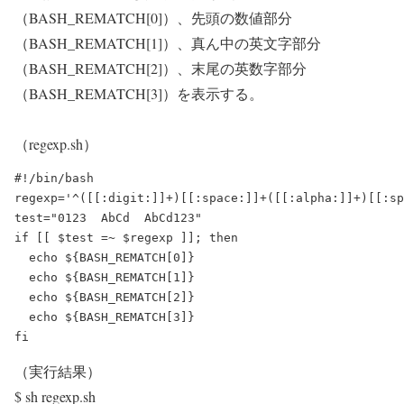
（BASH_REMATCH[0]）、先頭の数値部分
（BASH_REMATCH[1]）、真ん中の英文字部分
（BASH_REMATCH[2]）、末尾の英数字部分
（BASH_REMATCH[3]）を表示する。
（regexp.sh）
#!/bin/bash

regexp='^([[:digit:]]+)[[:space:]]+([[:alpha:]]+)[[:sp
test="0123  AbCd  AbCd123"

if [[ $test =~ $regexp ]]; then

  echo ${BASH_REMATCH[0]}

  echo ${BASH_REMATCH[1]}

  echo ${BASH_REMATCH[2]}

  echo ${BASH_REMATCH[3]}

（実行結果）
$ sh regexp.sh