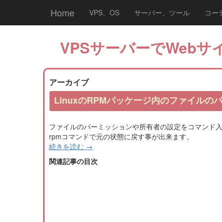
Home
VPS、OS
サーバー、ツール
コー
VPSサーバーでWebサイ
アーカイブ
LinuxのRPMパッケージ内のファイル
ファイルのパーミッションや所有者の設定をコマンド入
rpmコマンドで元の状態に戻す事が出来ます。
続きを読む
→
関連記事の目次