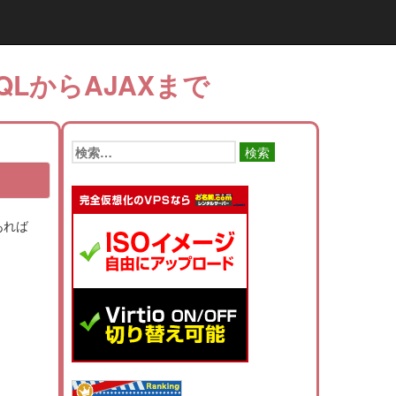
QLからAJAXまで
検
索:
あれば