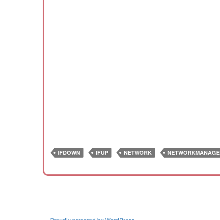
IFDOWN
IFUP
NETWORK
NETWORKMANAGE
Proudly powered by WordPress