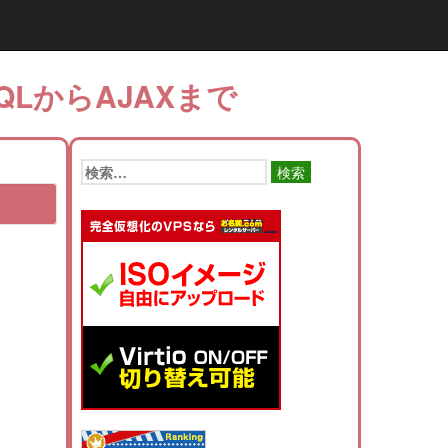
QLからAJAXまで
検
索: