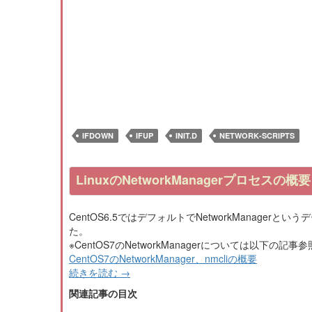
IFDOWN
IFUP
INIT.D
NETWORK-SCRIPTS
LinuxのNetworkManagerプロセスの概要
CentOS6.5ではデフォルトでNetworkManag
た。
※CentOS7のNetworkManagerについては以下の記事
CentOS7のNetworkManager、nmcliの概要
続きを読む
→
関連記事の目次