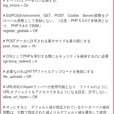
# すべてのエラーをログ記録する。
log_errors = On
# EGPCS(Environment、GET、POST、Cookie、Server)変数をグ
ローバル変数として登録しない。（注意：PHP 5.3.0で非推奨とな
り、 PHP 5.4.0 で削除）
register_globals = Off
# POSTデータに許可される最大サイズを最小限にする
post_max_size = 1K
# CGIとしてPHPを実行する際にセキュリティを確保するのに必要
cgi.force_redirect = 0
# 必要なければHTTPファイルアップロードを無効にする
file_uploads = Off
# URL対応のfopenラッパーが使用可能となり、ファイルのように
URLオブジェクトをアクセスできるようになる設定。許可しない。
allow_url_fopen = Off
# オンにすると、デフォルト値が指定されているデータベース接続
関数は、引数で指定された値よりもデフォルト値を優先して使用