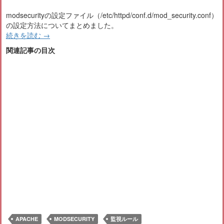
modsecurityの設定ファイル（/etc/httpd/conf.d/mod_security.conf）
の設定方法についてまとめました。
続きを読む
→
関連記事の目次
APACHE
MODSECURITY
監視ルール