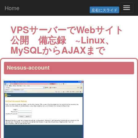
Home
Toggl
左右にスライド
navig
VPSサーバーでWebサイト
公開 備忘録 ~Linux、
MySQLからAJAXまで
Nessus-account