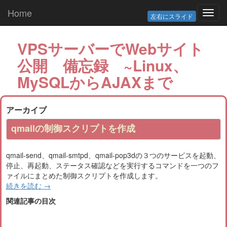
Home
Toggl
左右にスライド
navig
VPSサーバーでWebサイト
公開 備忘録 ~Linux、
MySQLからAJAXまで
アーカイブ
qmailの制御スクリプトを作成
qmail-send、qmail-smtpd、qmail-pop3dの３つのサービスを起動、
停止、再起動、ステータス確認などを実行するコマンドを一つのフ
ァイルにまとめた制御スクリプトを作成します。
続きを読む
→
関連記事の目次