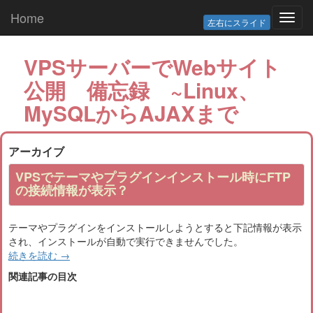
Home
Toggl
左右にスライド
navig
VPSサーバーでWebサイト
公開 備忘録 ~Linux、
MySQLからAJAXまで
アーカイブ
VPSでテーマやプラグインインストール時にFTP
の接続情報が表示？
テーマやプラグインをインストールしようとすると下記情報が表示
され、インストールが自動で実行できませんでした。
続きを読む
→
関連記事の目次