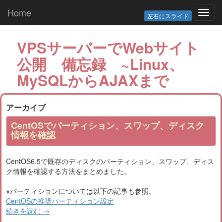
Home
Toggl
左右にスライド
navig
VPSサーバーでWebサイト
公開 備忘録 ~Linux、
MySQLからAJAXまで
アーカイブ
CentOSでパーティション、スワップ、ディスク
情報を確認
CentOS6.5で既存のディスクのパーティション、スワップ、ディス
ク情報を確認する方法をまとめました。
※パーティションについては以下の記事も参照。
CentOSの推奨パーティション設定
続きを読む
→