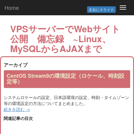
Home
Toggl
左右にスライド
navig
VPSサーバーでWebサイト
公開 備忘録 ~Linux、
MySQLからAJAXまで
アーカイブ
CentOS Stream9の環境設定（ロケール、時刻設
定等）
システムロケールの設定、日本語環境の設定、時刻・タイムゾーン
等の環境設定の方法についてまとめました。
続きを読む
→
関連記事の目次