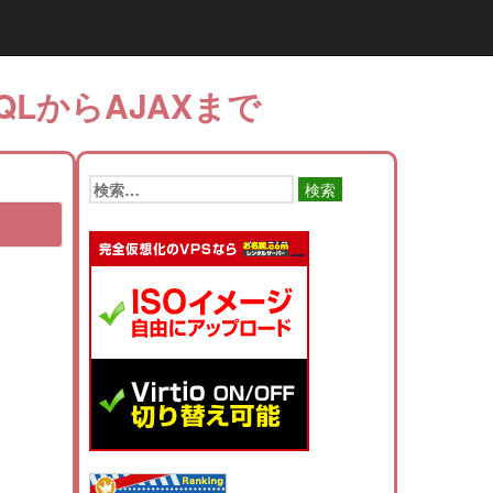
QLからAJAXまで
検
索: