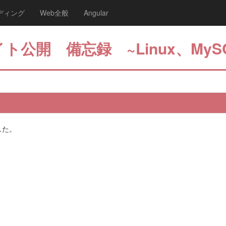
ディング
Web全般
Angular
ト公開 備忘録 ~Linux、MyS
した。