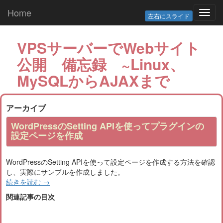
Home
Toggl
左右にスライド
navig
VPSサーバーでWebサイト
公開 備忘録 ~Linux、
MySQLからAJAXまで
アーカイブ
WordPressのSetting APIを使ってプラグインの
設定ページを作成
WordPressのSetting APIを使って設定ページを作成する方法を確認
し、実際にサンプルを作成しました。
続きを読む
→
関連記事の目次