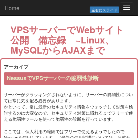
Home
Toggl
左右にスライド
navig
VPSサーバーでWebサイト
公開 備忘録 ~Linux、
MySQLからAJAXまで
アーカイブ
NessusでVPSサーバーの脆弱性診断
サーバーがクラッキングされないように、サーバーの脆弱性につい
ては常に気を配る必要があります。
かといって、常に最新のセキュリティ情報をウォッチして対策を検
討するのは大変なので、セキュリティ対策に慣れるまでフリーで使
える脆弱性ツールを使って脆弱性の診断を行っています。
ここでは、個人利用の範囲ではフリーで使えるようでしたので
Nessusを使用しています。（最新の使用許諾については、公式サ