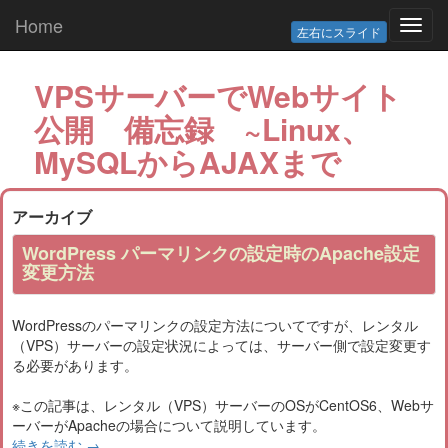
Home
Toggl
左右にスライド
navig
VPSサーバーでWebサイト
公開 備忘録 ~Linux、
MySQLからAJAXまで
アーカイブ
WordPress パーマリンクの設定時のApache設定
変更方法
WordPressのパーマリンクの設定方法についてですが、レンタル
（VPS）サーバーの設定状況によっては、サーバー側で設定変更す
る必要があります。
※この記事は、レンタル（VPS）サーバーのOSがCentOS6、Webサ
ーバーがApacheの場合について説明しています。
続きを読む
→