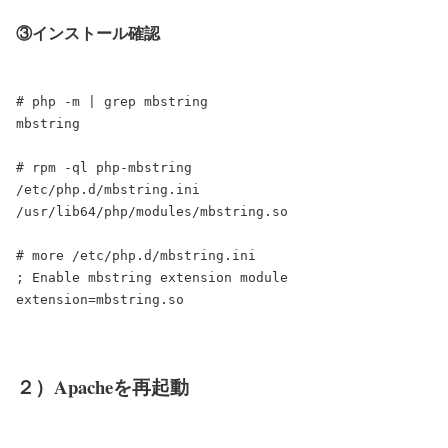
③インストール確認
# php -m | grep mbstring

mbstring

# rpm -ql php-mbstring

/etc/php.d/mbstring.ini

/usr/lib64/php/modules/mbstring.so

# more /etc/php.d/mbstring.ini

; Enable mbstring extension module

２）Apacheを再起動