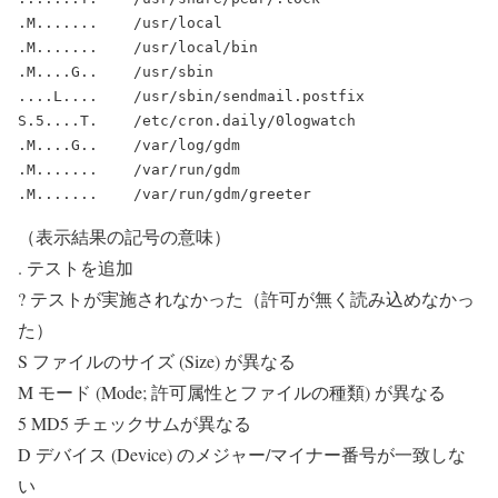
.M.......    /usr/local

.M.......    /usr/local/bin

.M....G..    /usr/sbin

....L....    /usr/sbin/sendmail.postfix

S.5....T.    /etc/cron.daily/0logwatch

.M....G..    /var/log/gdm

.M.......    /var/run/gdm

（表示結果の記号の意味）
. テストを追加
? テストが実施されなかった（許可が無く読み込めなかっ
た）
S ファイルのサイズ (Size) が異なる
M モード (Mode; 許可属性とファイルの種類) が異なる
5 MD5 チェックサムが異なる
D デバイス (Device) のメジャー/マイナー番号が一致しな
い