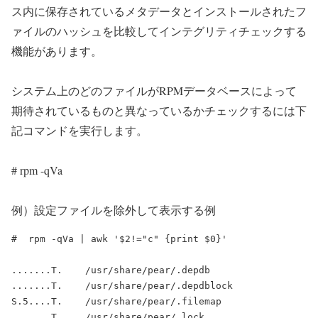
ス内に保存されているメタデータとインストールされたフ
ァイルのハッシュを比較してインテグリティチェックする
機能があります。
システム上のどのファイルがRPMデータベースによって
期待されているものと異なっているかチェックするには下
記コマンドを実行します。
# rpm -qVa
例）設定ファイルを除外して表示する例
#  rpm -qVa | awk '$2!="c" {print $0}'

.......T.    /usr/share/pear/.depdb

.......T.    /usr/share/pear/.depdblock

S.5....T.    /usr/share/pear/.filemap

.......T.    /usr/share/pear/.lock
