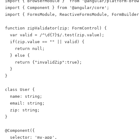
import { BrowserModule }  from '@angular/platform-brow
import { Component } from '@angular/core';

import { FormsModule, ReactiveFormsModule, FormBuilder
function zipValidator(zip: FormControl) {

  var valid = /^\d{7}$/.test(zip.value);

  if(zip.value == "" || valid) {

    return null;

  } else {

    return {"invalidZip":true};

  }

}

class User {

  name: string;

  email: string;

  zip: string;

}

@Component({

  selector: 'my-app',
