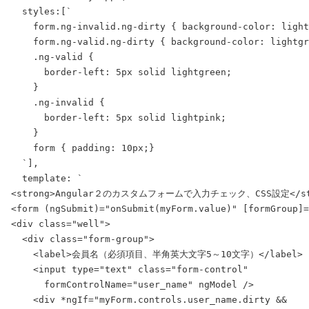
  styles:[`

    form.ng-invalid.ng-dirty { background-color: light
    form.ng-valid.ng-dirty { background-color: lightgr
    .ng-valid {

      border-left: 5px solid lightgreen;

    }

    .ng-invalid {

      border-left: 5px solid lightpink;

    }

    form { padding: 10px;}

  `],

  template: `

<strong>Angular２のカスタムフォームで入力チェック、CSS設定</str
<form (ngSubmit)="onSubmit(myForm.value)" [formGroup]=
<div class="well">

  <div class="form-group">

    <label>会員名（必須項目、半角英大文字5～10文字）</label>

    <input type="text" class="form-control"

      formControlName="user_name" ngModel />

    <div *ngIf="myForm.controls.user_name.dirty && 
