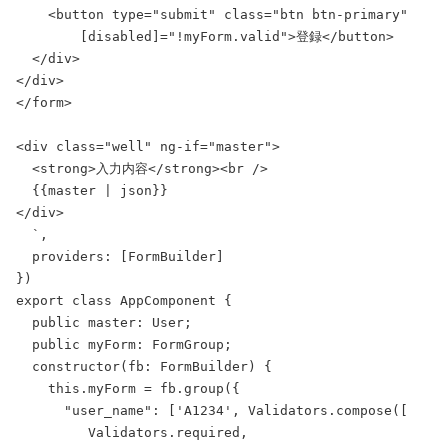
    <button type="submit" class="btn btn-primary"

        [disabled]="!myForm.valid">登録</button>

  </div>

</div>

</form>

<div class="well" ng-if="master">

  <strong>入力内容</strong><br />

  {{master | json}}

</div>

  `,

  providers: [FormBuilder]

})

export class AppComponent {

  public master: User;

  public myForm: FormGroup;

  constructor(fb: FormBuilder) {

    this.myForm = fb.group({

      "user_name": ['A1234', Validators.compose([

         Validators.required,
