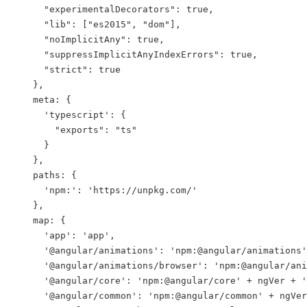
      "experimentalDecorators": true,

      "lib": ["es2015", "dom"],

      "noImplicitAny": true,

      "suppressImplicitAnyIndexErrors": true,

      "strict": true

    },

    meta: {

      'typescript': {

        "exports": "ts"

      }

    },

    paths: {

      'npm:': 'https://unpkg.com/'

    },

    map: {

      'app': 'app',

      '@angular/animations': 'npm:@angular/animations'
      '@angular/animations/browser': 'npm:@angular/ani
      '@angular/core': 'npm:@angular/core' + ngVer + '
      '@angular/common': 'npm:@angular/common' + ngVer