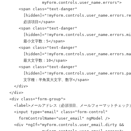
                myForm.controls.user_name.errors">

      <span class="text-danger"

        [hidden]="!myForm.controls.user_name.errors.re
        必須項目</span>

      <span class="text-danger"

        [hidden]="!myForm.controls.user_name.errors.mi
        最小文字数：5</span>

      <span class="text-danger"

        [hidden]="!myForm.controls.user_name.errors.ma
        最大文字数：10</span>

      <span class="text-danger"

        [hidden]="!myForm.controls.user_name.errors.pa
        文字種：半角英大文字、数字</span>

    </div>

  </div>

  <div class="form-group">

    <label>メールアドレス（必須項目、メールフォーマットチェック）</
    <input type="email" class="form-control"

      formControlName="user_email" ngModel />

    <div *ngIf="myForm.controls.user_email.dirty && 
