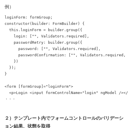
例）
loginForm: formGroup;

constructor(builder: FormBuilder) {

  this.loginForm = builder.group({

    login: ["", Validators.required],

    passwordRetry: builder.group({

      password: ["", Validators.required],

      passwordConfirmation: ["", Validators.required, 
    })

  });

}

<form [formGroup]="loginForm">

  <p>Login <input formControlName="login" ngModel /></
２）テンプレート内でフォームコントロールのバリデーシ
ョン結果、状態を取得