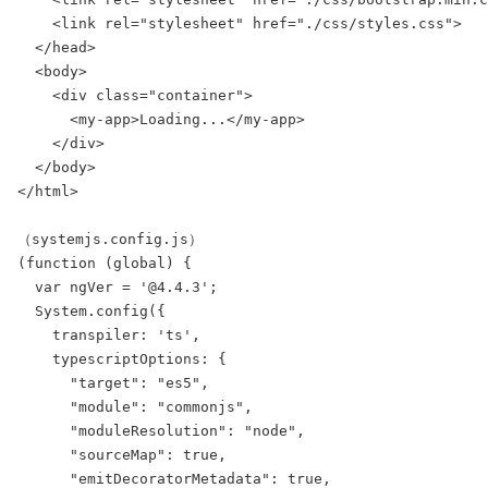
    <link rel="stylesheet" href="./css/styles.css">

  </head>

  <body>

    <div class="container">

      <my-app>Loading...</my-app>

    </div>

  </body>

</html>

（systemjs.config.js）

(function (global) {

  var ngVer = '@4.4.3';

  System.config({

    transpiler: 'ts',

    typescriptOptions: {

      "target": "es5",

      "module": "commonjs",

      "moduleResolution": "node",

      "sourceMap": true,

      "emitDecoratorMetadata": true,
