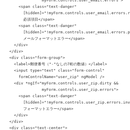
                myForm.controls.user_email.errors">

      <span class="text-danger"

        [hidden]="!myForm.controls.user_email.errors.r
        必須項目</span>

      <span class="text-danger"

        [hidden]="!myForm.controls.user_email.errors.p
        メールフォーマットエラー</span>

    </div>

  </div>

  <div class="form-group">

    <label>郵便番号（"-"なしの7桁の数値）</label>

    <input type="text" class="form-control"

      formControlName="user_zip" ngModel />

    <div *ngIf="myForm.controls.user_zip.dirty && 

                myForm.controls.user_zip.errors">

      <span class="text-danger"

        [hidden]="!myForm.controls.user_zip.errors.inv
        フォーマットエラー</span>

    </div>

  </div>

  <div class="text-center">
