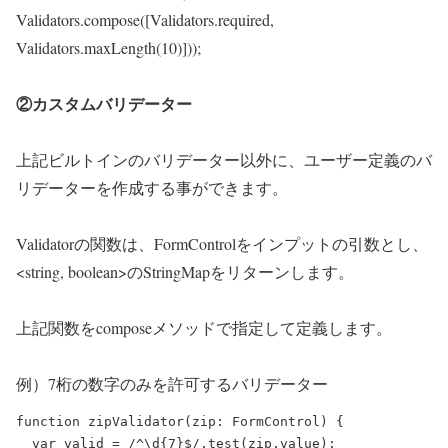
Validators.compose([Validators.required,
Validators.maxLength(10)]));
②カスタムバリデーター
上記ビルトインのバリデーター以外に、ユーザー定義のバ
リデーターを作成する事ができます。
Validatorの関数は、FormControlをインプットの引数とし、
<string, boolean>のStringMapをリターンします。
上記関数をcomposeメソッドで指定して定義します。
例）7桁の数字のみを許可するバリデーター
function zipValidator(zip: FormControl) {

  var valid = /^\d{7}$/.test(zip.value);
