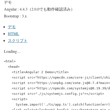
デモ
Angular : 4.4.3（2.0.0でも動作確認済み）
Bootstrap : 3.x
デモ
HTML
スクリプト
Loading…
<html>

  <head>

    <title>Angular 2 Demo</title>

    <script src="https://npmcdn.com/core-js/client/shi
    <script src="https://unpkg.com/zone.js@0.7.4?main=
    <script src="https://npmcdn.com/systemjs@0.19.39/d
    <script src="./js/systemjs.config.js"></script>

    <script>

      System.import('./ts/app.ts').catch(function(err)
    <link rel="stylesheet" href="./css/bootstrap.min.c