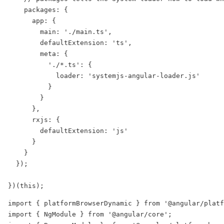
    packages: {

      app: {

        main: './main.ts',

        defaultExtension: 'ts',

        meta: {

          './*.ts': {

            loader: 'systemjs-angular-loader.js'

          }

        }

      },

      rxjs: {

        defaultExtension: 'js'

      }

    }

  });

import { platformBrowserDynamic } from '@angular/platf
import { NgModule } from '@angular/core';
