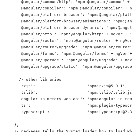
      '@angular/common/http': 'npm:@angular/common' + 
      '@angular/compiler': 'npm:@angular/compiler' + n
      '@angular/platform-browser': 'npm:@angular/platf
      '@angular/platform-browser/animations': 'npm:@an
      '@angular/platform-browser-dynamic': 'npm:@angul
      '@angular/http': 'npm:@angular/http' + ngVer + '
      '@angular/router': 'npm:@angular/router' + ngVer
      '@angular/router/upgrade': 'npm:@angular/router'
      '@angular/forms': 'npm:@angular/forms' + ngVer +
      '@angular/upgrade': 'npm:@angular/upgrade' + ngV
      '@angular/upgrade/static': 'npm:@angular/upgrade
      // other libraries

      'rxjs':                      'npm:rxjs@5.0.1',

      'tslib':                     'npm:tslib/tslib.js
      'angular-in-memory-web-api': 'npm:angular-in-mem
      'ts':                        'npm:plugin-typescr
      'typescript':                'npm:typescript@2.3
    },

    // packages tells the System loader how to load wh