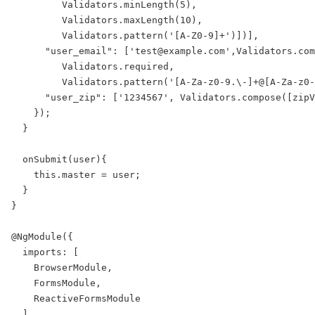
         Validators.minLength(5),

         Validators.maxLength(10),

         Validators.pattern('[A-Z0-9]+')])],

      "user_email": ['test@example.com',Validators.com
         Validators.required,

         Validators.pattern('[A-Za-z0-9.\-]+@[A-Za-z0-
      "user_zip": ['1234567', Validators.compose([zipV
    });

  }

  onSubmit(user){

    this.master = user;

  }

}

@NgModule({

  imports: [

    BrowserModule,

    FormsModule,

    ReactiveFormsModule

  ],
